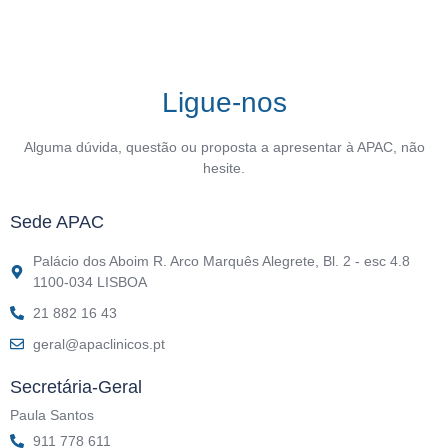
Ligue-nos
Alguma dúvida, questão ou proposta a apresentar à APAC, não
hesite.
Sede APAC
Palácio dos Aboim R. Arco Marquês Alegrete, Bl. 2 - esc 4.8
1100-034 LISBOA
21 882 16 43
geral@apaclinicos.pt
Secretária-Geral
Paula Santos
911 778 611